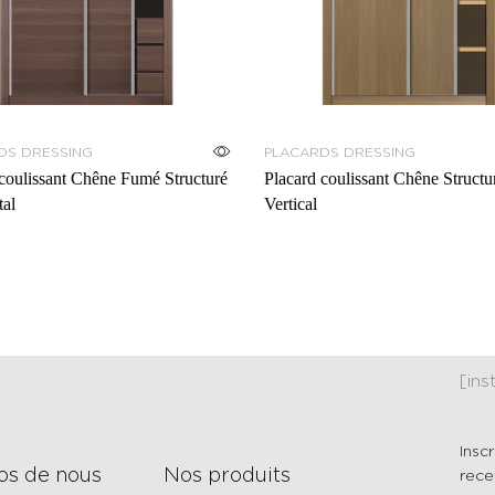
DS DRESSING
PLACARDS DRESSING
coulissant Chêne Fumé Structuré
Placard coulissant Chêne Structu
tal
Vertical
[in
Insc
os de nous
Nos produits
rece