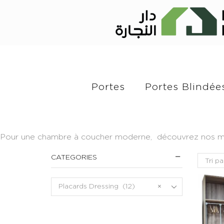
Portes
Portes Blindée
Pour une chambre à coucher moderne, découvrez nos modèl
CATEGORIES
Placards Dressing (12)
×