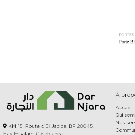
PORTES
Porte B
À prop
Accueil
Qui so
Nos ser
KM 15, Route d’El Jadida, BP 20045,
Commun
Hay Essalam, Casablanca