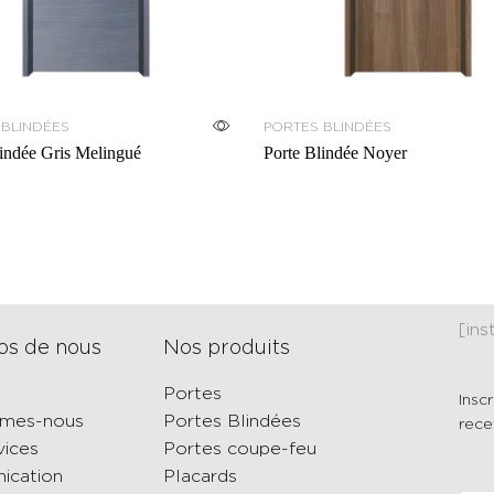
 BLINDÉES
PORTES BLINDÉES
lindée Gris Melingué
Porte Blindée Noyer
[in
os de nous
Nos produits
Portes
Insc
mmes-nous
Portes Blindées
rece
vices
Portes coupe-feu
ication
Placards