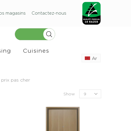
os magasins
Contactez-nous
sing
Cuisines
Ar
 prix pas cher
Show