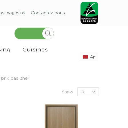
os magasins
Contactez-nous
sing
Cuisines
Ar
 prix pas cher
Show