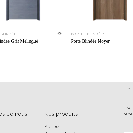
 BLINDÉES
PORTES BLINDÉES
lindée Gris Melingué
Porte Blindée Noyer
[in
Insc
os de nous
Nos produits
rece
Portes