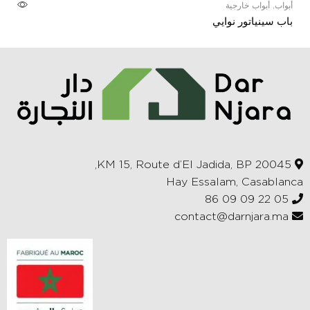
أبواب
,
أبواب خارجية
أ
باب سينياتور نوايي
ر
KM 15, Route d’El Jadida, BP 20045,
Hay Essalam, Casablanca
05 22 09 09 86
contact@darnjara.ma