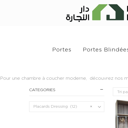
Portes
Portes Blindée
Pour une chambre à coucher moderne, découvrez nos modèl
CATEGORIES
Placards Dressing (12)
×