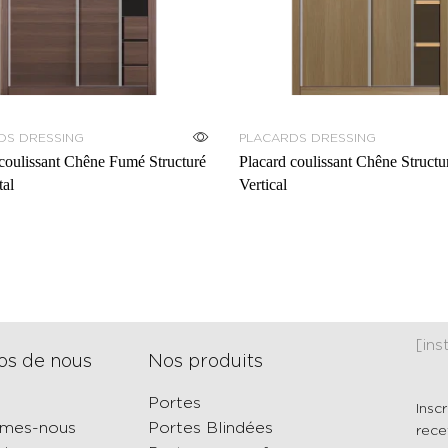
DS DRESSING
PLACARDS DRESSING
coulissant Chêne Fumé Structuré
Placard coulissant Chêne Structu
tal
Vertical
[in
os de nous
Nos produits
Portes
Insc
mmes-nous
Portes Blindées
rece