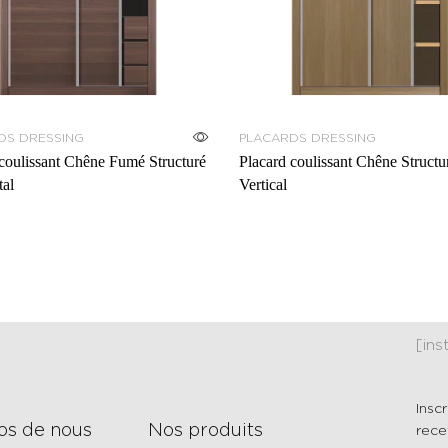
DS DRESSING
PLACARDS DRESSING
coulissant Chêne Fumé Structuré
Placard coulissant Chêne Structu
tal
Vertical
[in
Insc
os de nous
Nos produits
rece