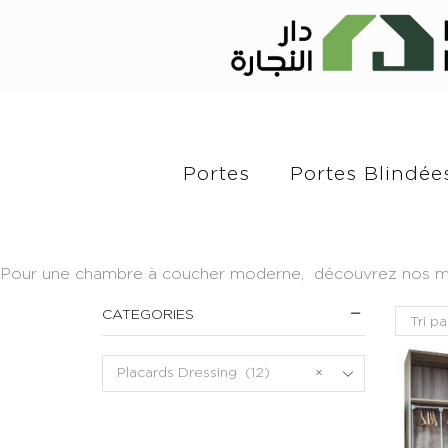
Portes
Portes Blindée
Pour une chambre à coucher moderne, découvrez nos modèl
CATEGORIES
Placards Dressing (12)
×