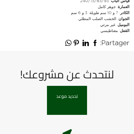
قياس الباب
: 240/73/83/93
العمارة
: جوهر كامل
الكادر
: 7 و 10 سم طويلة: 3 و 6 سم
الجوان
: الخشب الصلب المطلي
البوميل
: غير مرئي
القفل
: مغناطيسي
Partager:
لنتحدث عن مشروعك!
تحديد موعد