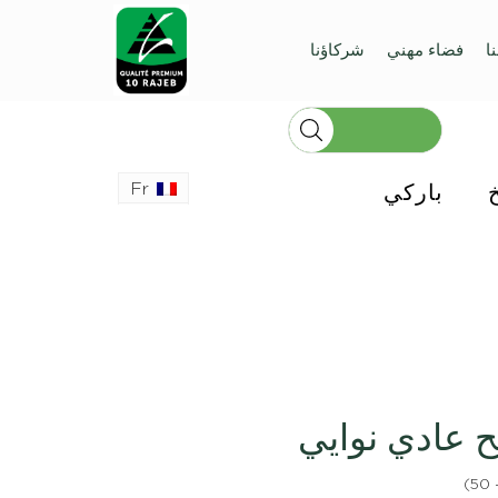
ا
فضاء مهني
شركاؤنا
Fr
باركي
تح عادي نوايي