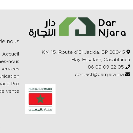
de nous
KM 15, Route d’El Jadida, BP 20045,
Accueil
Hay Essalam, Casablanca
es-nous
05 22 09 09 86
services
contact@darnjara.ma
ication
pace Pro
de vente