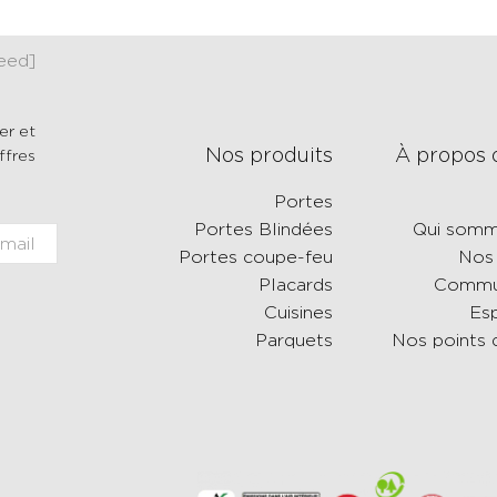
[instagram-feed]
er et
Nos produits
À propos 
fres.
Portes
Portes Blindées
Qui somm
Portes coupe-feu
Nos 
Placards
Commun
Cuisines
Es
Parquets
Nos points 