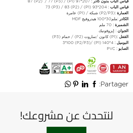
قياس الباب بدون كادر :
207*97 (P1) / 87 (P2) / 77 (P3)
قياس الباب :
204*93 (P1) / 73 (P3) / 83 (P2)
العمارة :
(P2/P3) شبكة / (P1) عامرة
الكادر :
ملم30*100 هيدروفيج MDF
الشمبرة :
70 ملم
الجوان :
إيزوفونيك
القفل :
(P1) كانون /ساروت (P2) / حمام (P3)
البوميل :
4*140 (P1) /3*100 (P2/P3)
الصابو :
PVC
Partager:
لنتحدث عن مشروعك!