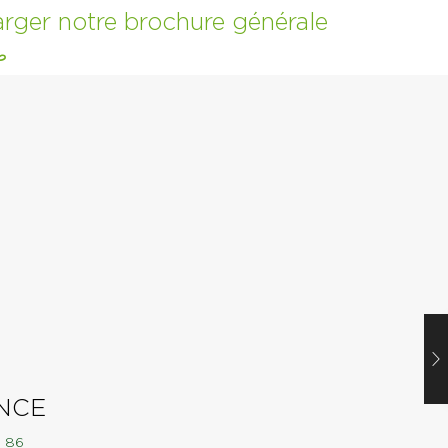
arger notre brochure générale
ص
NCE
9 86