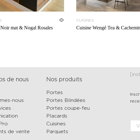
S
CUISINES
 Noir mat & Nogal Rosales
Cuisine Wengé Tea & Cachemir
[in
os de nous
Nos produits
Portes
Insc
mmes-nous
Portes Blindées
rece
vices
Portes coupe-feu
ication
Placards
Pro
Cuisines
nts de vente
Parquets