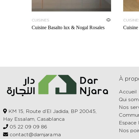
CUISINES
CUISINE
Cuisine Basalto lux & Nogal Rosales
Cuisine
À prop
Accueil
Qui so
Nos ser
KM 15, Route d’El Jadida, BP 20045,
Commun
Hay Essalam, Casablanca
Espace 
05 22 09 09 86
Nos poi
contact@darnjara.ma