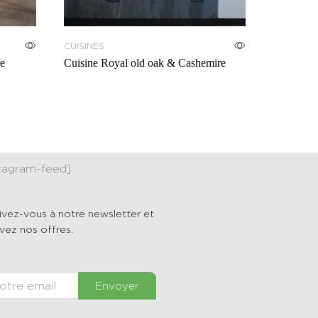
CUISINES
CUISINES
e
Cuisine Royal old oak & Cashemire
Cuisine C
stagram-feed]
rivez-vous à notre newsletter et
vez nos offres.
Envoyer