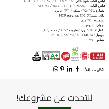
قياس الباب بدون كادر :
207*97 (P1) / 87 (P2) / 77 (P3)
قياس الباب :
204*93 (P1) / 73 (P3) / 83 (P2)
العمارة :
(P2/P3) شبكة / (P1) عامرة
الكادر :
ملم30*100 هيدروفيج MDF
الشمبرة :
70 ملم
الجوان :
إيزوفونيك
القفل :
(P1) كانون /ساروت (P2) / حمام (P3)
البوميل :
4*140 (P1) /3*100 (P2/P3)
الصابو :
PVC
Partager:
لنتحدث عن مشروعك!